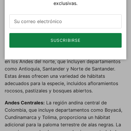
exclusivas.
desde las estribaciones andinas a las regiones de
tierras bajas. Esta especie de paloma también puede
habitar en zonas subandinas con condiciones de
hábitat favorables, como pastizales abiertos y
vegetación arbustiva.
SUSCRIBIRSE
Andes del Norte:
Dentro de la región andina
colombiana, la paloma alinegra puede estar presente
en los Andes del norte, que incluyen departamentos
como Antioquia, Santander y Norte de Santander.
Estas áreas ofrecen una variedad de hábitats
adecuados para la especie, incluidos afloramientos
rocosos, pastizales y bosques abiertos.
Andes Centrales:
La región andina central de
Colombia, que incluye departamentos como Boyacá,
Cundinamarca y Tolima, proporciona un hábitat
adicional para la paloma terrestre de alas negras. La