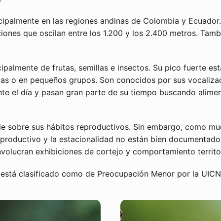
incipalmente en las regiones andinas de Colombia y Ecuad
ciones que oscilan entre los 1.200 y los 2.400 metros. Ta
ipalmente de frutas, semillas e insectos. Su pico fuerte est
as o en pequeños grupos. Son conocidos por sus vocalizaci
nte el día y pasan gran parte de su tiempo buscando alimen
le sobre sus hábitos reproductivos. Sin embargo, como mu
productivo y la estacionalidad no están bien documentado
nvolucran exhibiciones de cortejo y comportamiento territor
Regístrate y ahorra
 está clasificado como de Preocupación Menor por la UICN
Atraiga a los clientes para que se registren en su lista de
correo con descuentos u ofertas exclusivas.