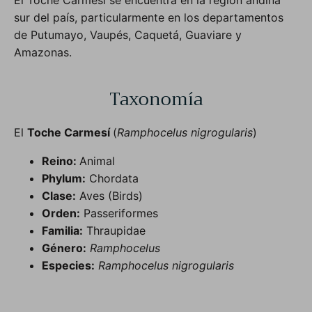
El Toche Carmesí se encuentra en la región andina
sur del país, particularmente en los departamentos
de Putumayo, Vaupés, Caquetá, Guaviare y
Amazonas.
Taxonomía
El
Toche Carmesí
(
Ramphocelus nigrogularis
)
Reino:
Animal
Phylum:
Chordata
Clase:
Aves (Birds)
Orden:
Passeriformes
Familia:
Thraupidae
Género:
Ramphocelus
Especies:
Ramphocelus nigrogularis