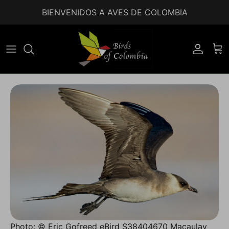
Ir al contenido
BIENVENIDOS A AVES DE COLOMBIA
Accoun
Car
Photo: © Eric Gofreed eBird S38404670 Macaulay