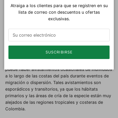
migratorio: Durante la temporada no reproductiva,
Atraiga a los clientes para que se registren en su
Los Págalos Parásitos realizan largas migraciones,
lista de correo con descuentos u ofertas
pasando tiempo en el mar en aguas abiertas. Se
exclusivas.
pueden encontrar en zonas pelágicas lejos de la
tierra. Los Págalos Parásitos se ven más
comúnmente sobre ambientes marinos o áreas
costeras durante su migración hacia el sur.
SUSCRIBIRSE
Avistamientos Ocasionales:
Aunque el Págalo
Parásito no es una especie residente en Colombia,
puede haber avistamientos ocasionales de individuos
a lo largo de las costas del país durante eventos de
migración o dispersión. Tales avistamientos son
esporádicos y transitorios, ya que los hábitats
primarios y las áreas de cría de la especie están muy
alejados de las regiones tropicales y costeras de
Colombia.