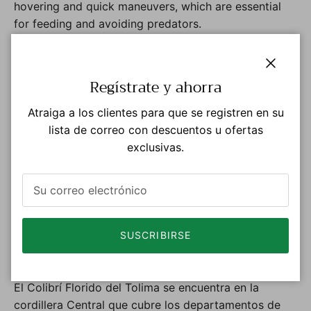
hovering and quick maneuvers, which are essential
for feeding and avoiding predators.
Cría:
The breeding behavior of the Tolima
Blossomcrown is not extensively documented. It
Cerrar
Regístrate y ahorra
builds small cup-shaped nests using plant fibers and
spider silk, often placed on tree branches.
Atraiga a los clientes para que se registren en su
Hummingbirds lay two eggs per clutch. The female is
lista de correo con descuentos u ofertas
responsible for incubating the eggs and caring for
exclusivas.
the young.
Estado de Conservación:
The Tolima Blossomcrown
is listed as Vulnerable on the IUCN.
SUSCRIBIRSE
Distribución
El Colibrí Florido del Tolima se encuentra en la
cordillera Central que cubre los departamentos de