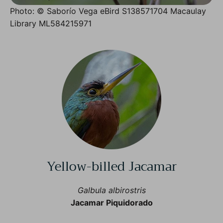
Photo: © Saborío Vega eBird S138571704 Macaulay
Library ML584215971
Yellow-billed Jacamar
Galbula albirostris
Jacamar Piquidorado