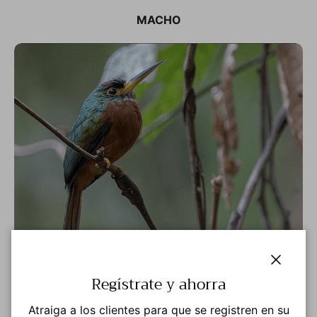
MACHO
Photo: © Saborío Vega eBird S138571704 Macaulay
Cerrar
Regístrate y ahorra
Library ML584215971
Atraiga a los clientes para que se registren en su